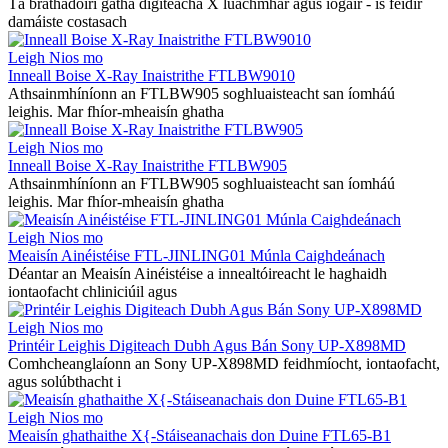
Tá brathadóirí gatha digiteacha X luachmhar agus íogair - is féidir
damáiste costasach
Leigh Nios mo
Inneall Boise X-Ray Inaistrithe FTLBW9010
Athsainmhíníonn an FTLBW905 soghluaisteacht san íomháú
leighis. Mar fhíor-mheaisín ghatha
Leigh Nios mo
Inneall Boise X-Ray Inaistrithe FTLBW905
Athsainmhíníonn an FTLBW905 soghluaisteacht san íomháú
leighis. Mar fhíor-mheaisín ghatha
Leigh Nios mo
Meaisín Ainéistéise FTL-JINLING01 Múnla Caighdeánach
Déantar an Meaisín Ainéistéise a innealtóireacht le haghaidh
iontaofacht chliniciúil agus
Leigh Nios mo
Printéir Leighis Digiteach Dubh Agus Bán Sony UP-X898MD
Comhcheanglaíonn an Sony UP-X898MD feidhmíocht, iontaofacht,
agus solúbthacht i
Leigh Nios mo
Meaisín ghathaithe X{-Stáiseanachais don Duine FTL65-B1