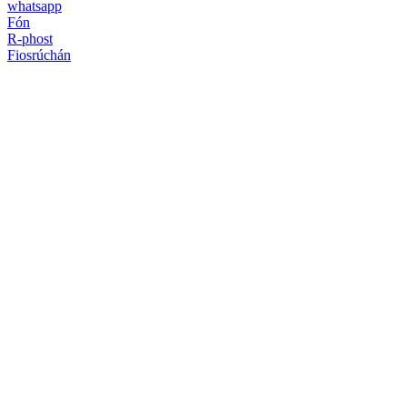
whatsapp
Fón
R-phost
Fiosrúchán