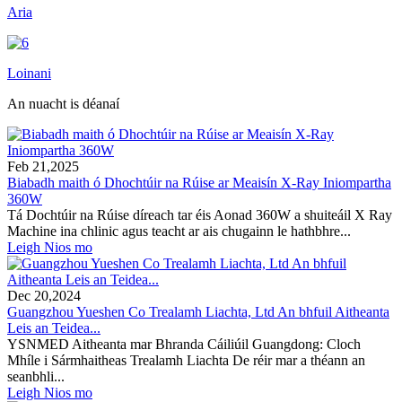
Aria
Loinani
An nuacht is déanaí
Feb 21,2025
Biabadh maith ó Dhochtúir na Rúise ar Meaisín X-Ray Iniompartha
360W
Tá Dochtúir na Rúise díreach tar éis Aonad 360W a shuiteáil X Ray
Machine ina chlinic agus teacht ar ais chugainn le hathbhre...
Leigh Nios mo
Dec 20,2024
Guangzhou Yueshen Co Trealamh Liachta, Ltd An bhfuil Aitheanta
Leis an Teidea...
YSNMED Aitheanta mar Bhranda Cáiliúil Guangdong: Cloch
Mhíle i Sármhaitheas Trealamh Liachta De réir mar a théann an
seanbhli...
Leigh Nios mo