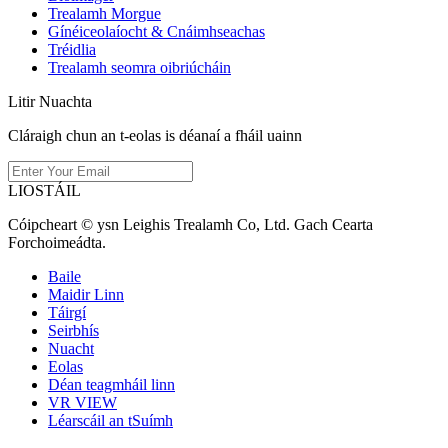
Trealamh Morgue
Gínéiceolaíocht & Cnáimhseachas
Tréidlia
Trealamh seomra oibriúcháin
Litir Nuachta
Cláraigh chun an t-eolas is déanaí a fháil uainn
LIOSTÁIL
Cóipcheart © ysn Leighis Trealamh Co, Ltd. Gach Cearta
Forchoimeádta.
Baile
Maidir Linn
Táirgí
Seirbhís
Nuacht
Eolas
Déan teagmháil linn
VR VIEW
Léarscáil an tSuímh