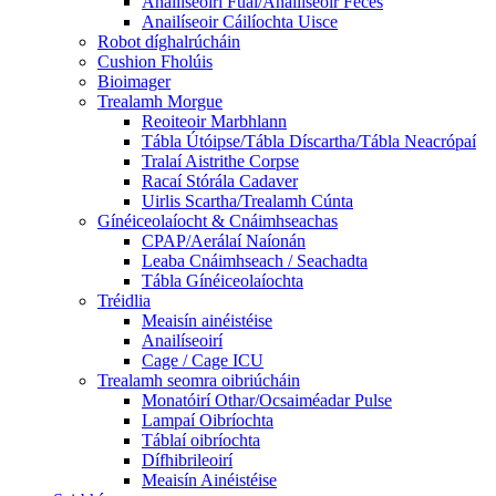
Anailíseoirí Fual/Anailíseoir Feces
Anailíseoir Cáilíochta Uisce
Robot díghalrúcháin
Cushion Fholúis
Bioimager
Trealamh Morgue
Reoiteoir Marbhlann
Tábla Útóipse/Tábla Díscartha/Tábla Neacrópaí
Tralaí Aistrithe Corpse
Racaí Stórála Cadaver
Uirlis Scartha/Trealamh Cúnta
Gínéiceolaíocht & Cnáimhseachas
CPAP/Aerálaí Naíonán
Leaba Cnáimhseach / Seachadta
Tábla Gínéiceolaíochta
Tréidlia
Meaisín ainéistéise
Anailíseoirí
Cage / Cage ICU
Trealamh seomra oibriúcháin
Monatóirí Othar/Ocsaiméadar Pulse
Lampaí Oibríochta
Táblaí oibríochta
Dífhibrileoirí
Meaisín Ainéistéise