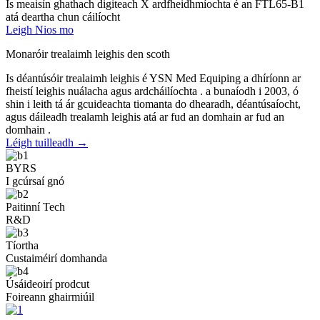
Is meaisín ghathach digiteach X ardfheidhmíochta é an FTL65-B1
atá deartha chun cáilíocht
Leigh Nios mo
Monaróir trealaimh leighis den scoth
Is déantúsóir trealaimh leighis é YSN Med Equiping a dhíríonn ar
fheistí leighis nuálacha agus ardcháilíochta . a bunaíodh i 2003, ó
shin i leith tá ár gcuideachta tiomanta do dhearadh, déantúsaíocht,
agus dáileadh trealamh leighis atá ar fud an domhain ar fud an
domhain .
Léigh tuilleadh →
BYRS
I gcúrsaí gnó
Paitinní Tech
R&D
Tíortha
Custaiméirí domhanda
Úsáideoirí prodcut
Foireann ghairmiúil