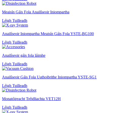
Meaisín Gáis Fola Anailíseoir Iniompartha
Léigh Tuilleadh
Anailíseoir Iniompartha Meaisín Gáis Fola YSTE-BG100
Léigh Tuilleadh
Anailíseoir gáis fola láimhe
Léigh Tuilleadh
Anailíseoir Gáis Fola Uathoibrithe Iniompartha YSTE-SG1
Léigh Tuilleadh
Monatóireacht Tréidliachta VET12H
Léigh Tuilleadh