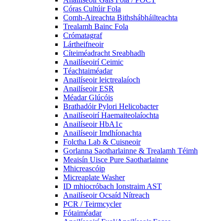
Córas Cultúir Fola
Comh-Aireachta Bithshábháilteachta
Trealamh Bainc Fola
Crómatagraf
Lártheifneoir
Cíteiméadracht Sreabhadh
Anailíseoirí Ceimic
Téachtaiméadar
Anailíseoir leictrealaíoch
Anailíseoir ESR
Méadar Glúcóis
Brathadóir Pylori Helicobacter
Anailíseoirí Haemaiteolaíochta
Anailíseoir HbA1c
Anailíseoir Imdhíonachta
Folctha Lab & Cuisneoir
Gorlanna Saotharlainne & Trealamh Téimh
Meaisín Uisce Pure Saotharlainne
Mhicreascóip
Micreaplate Washer
ID mhiocróbach Ionstraim AST
Anailíseoir Ocsaíd Nítreach
PCR / Teirmcycler
Fótaiméadar