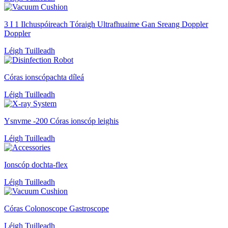
3 I 1 Ilchuspóireach Tóraigh Ultrafhuaime Gan Sreang Doppler
Doppler
Léigh Tuilleadh
Córas ionscópachta díleá
Léigh Tuilleadh
Ysnvme -200 Córas ionscóp leighis
Léigh Tuilleadh
Ionscóp dochta-flex
Léigh Tuilleadh
Córas Colonoscope Gastroscope
Léigh Tuilleadh