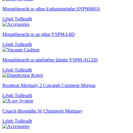
Monatóireacht ar othar il-pharaiméadar SNP9000JA
Léigh Tuilleadh
Monatóireacht ar an othar YSPM-L8D
Léigh Tuilleadh
Monatóireacht ar ainéistéise láimhe YSPM-AG320
Léigh Tuilleadh
Reoiteoir Mortuary 2 Corcaigh Cuisneoir Morgue
Léigh Tuilleadh
Cruach dhosmálta Sé Chuisneoir Mortuary
Léigh Tuilleadh