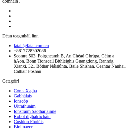
domhain .
Déan teagmháil linn
fatali@fatal.com.cn
+8617728302086
Seomra 503, Foirgneamh B, An Chéad Ghrúpa, Céim a
hAon, Bonn Tionscail Bithleighis Guangdong, Rannóg
Xianxi, 321 Bóthar Náisiúnta, Baile Shishan, Ceantar Nanhai,
Cathair Foshan
Catagóirí
Córas X-gha
Gabhálais
Ionscóp
Ultrafhuaim
Ionstraim Saotharlainne
Robot díghalrúcháin
Cushion Fholúis
Bioimager