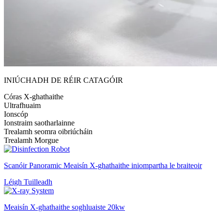
INIÚCHADH DE RÉIR CATAGÓIR
Córas X-ghathaithe
Ultrafhuaim
Ionscóp
Ionstraim saotharlainne
Trealamh seomra oibriúcháin
Trealamh Morgue
Scanóir Panoramic Meaisín X-ghathaithe iniompartha le braiteoir
Léigh Tuilleadh
Meaisín X-ghathaithe soghluaiste 20kw