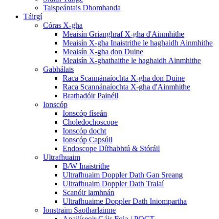
Taispeántais Dhomhanda
Táirgí
Córas X-gha
Meaisín Grianghraf X-gha d'Ainmhithe
Meaisín X-gha Inaistrithe le haghaidh Ainmhithe
Meaisín X-gha don Duine
Meaisín X-ghathaithe le haghaidh Ainmhithe
Gabhálais
Raca Scannánaíochta X-gha don Duine
Raca Scannánaíochta X-gha d'Ainmhithe
Brathadóir Painéil
Ionscóp
Ionscóp físeán
Choledochoscope
Ionscóp docht
Ionscóp Capsúil
Endoscope Dífhabhtú & Stóráil
Ultrafhuaim
B/W Inaistrithe
Ultrafhuaim Doppler Dath Gan Sreang
Ultrafhuaim Doppler Dath Tralaí
Scanóir lamhnán
Ultrafhuaime Doppler Dath Iniompartha
Ionstraim Saotharlainne
Anailíseoir Gáis Fola / POCT