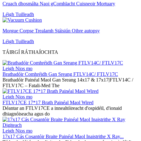
Cruach dhosmálta Naoi gComhlacht Cuisneoir Mortuary
Léigh Tuilleadh
Morgue Corpse Trealamh Stáisiún Oibre autopsy
Léigh Tuilleadh
TÁIRGÍ RÁTHAÍOCHTA
Leigh Nios mo
Brathadóir Comhréidh Gan Sreang FTLV14C/ FTLV17C
Brathadóir Painéal Maol Gan Sreang 14x17 & 17x17|FTLV14C /
FTLV17C – Fatali-Med The
Leigh Nios mo
FTLV17CE 17*17 Brath Painéal Maol Wired
Déantar an FTLV17CE a innealtóireacht d'ospidéil, d'ionaid
dhiagnóiseacha agus do
Leigh Nios mo
17x17 Cás Cosantóir Braite Painéal Maol Inaistrithe X Ray...