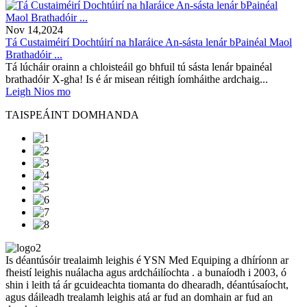
Nov 14,2024
Tá Custaiméirí Dochtúirí na hIaráice An-sásta lenár bPainéal Maol
Brathadóir ...
Tá lúcháir orainn a chloisteáil go bhfuil tú sásta lenár bpainéal
brathadóir X-gha! Is é ár misean réitigh íomháithe ardchaig...
Leigh Nios mo
TAISPEÁINT DOMHANDA
Is déantúsóir trealaimh leighis é YSN Med Equiping a dhíríonn ar
fheistí leighis nuálacha agus ardcháilíochta . a bunaíodh i 2003, ó
shin i leith tá ár gcuideachta tiomanta do dhearadh, déantúsaíocht,
agus dáileadh trealamh leighis atá ar fud an domhain ar fud an