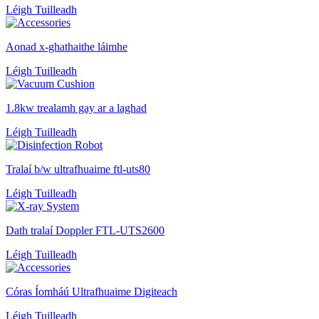
Léigh Tuilleadh
Aonad x-ghathaithe láimhe
Léigh Tuilleadh
1.8kw trealamh gay ar a laghad
Léigh Tuilleadh
Tralaí b/w ultrafhuaime ftl-uts80
Léigh Tuilleadh
Dath tralaí Doppler FTL-UTS2600
Léigh Tuilleadh
Córas Íomháú Ultrafhuaime Digiteach
Léigh Tuilleadh