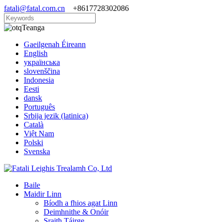
fatali@fatal.com.cn
+8617728302086
Teanga
Gaeilgenah Éireann
English
українська
slovenščina
Indonesia
Eesti
dansk
Português
Srbija jezik (latinica)
Català
Việt Nam
Polski
Svenska
Baile
Maidir Linn
Bíodh a fhios agat Linn
Deimhnithe & Onóir
Sraith Táirge