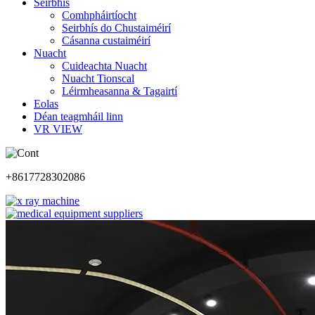
Seirbhís
Comhpháirtíocht
Seirbhís do Chustaiméirí
Cásanna custaiméirí
Nuacht
Cuideachta Nuacht
Nuacht Tionscal
Léirmheasanna & Tagairtí
Eolas
Déan teagmháil linn
VR VIEW
+8617728302086