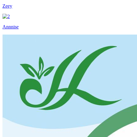
Zeey
Annnise